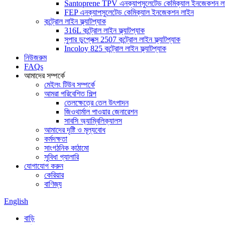
Santoprene TPV এনক্যাপসুলেটেড কেমিক্যাল ইনজেকশন ল
FEP এনক্যাপসুলেটেড কেমিক্যাল ইনজেকশন লাইন
কন্ট্রোল লাইন ফ্ল্যাটপ্যাক
316L কন্ট্রোল লাইন ফ্ল্যাটপ্যাক
সুপার ডুপ্লেক্স 2507 কন্ট্রোল লাইন ফ্ল্যাটপ্যাক
Incoloy 825 কন্ট্রোল লাইন ফ্ল্যাটপ্যাক
নিউজরুম
FAQs
আমাদের সম্পর্কে
মেইলং টিউব সম্পর্কে
আমরা পরিবেশিত শিল্প
তেলক্ষেত্রে তেল উৎপাদন
জিওথার্মাল পাওয়ার জেনারেশন
সাবসি অ্যাম্বিলিক্যালস
আমাদের দৃষ্টি ও মূল্যবোধ
কর্মদক্ষতা
সাংগঠনিক কাঠামো
সুবিধা গ্যালারি
যোগাযোগ করুন
কেরিয়ার
বাণিজ্য
English
বাড়ি