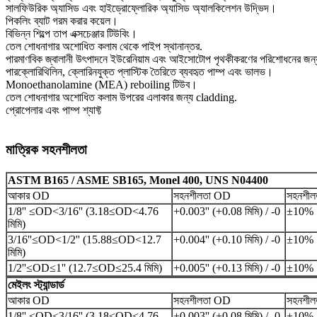
সালফিউরিক অ্যাসিড এবং হাইড্রোফ্লোরিক অ্যাসিড অ্যালকিলেশন উদ্ভিদ।
পিকলিং ব্যাট গরম করার কয়েল।
বিভিন্ন শিল্পে তাপ এক্সচেঞ্জার টিউবিং।
তেল শোধনাগার অশোধিত কলাম থেকে পাইপ স্থানান্তর.
পারমাণবিক জ্বালানী উৎপাদনে ইউরেনিয়াম এবং আইসোটোপ পৃথকীকরণের পরিশোধনের জন
পারক্লোরিথিলিন, ক্লোরিনযুক্ত প্লাস্টিক তৈরিতে ব্যবহৃত পাম্প এবং ভালভ।
Monoethanolamine (MEA) reboiling টিউব।
তেল শোধনাগার অশোধিত কলাম উপরের এলাকার জন্য cladding.
প্রোপেলার এবং পাম্প শ্যাফ্ট
মাত্রিক সহনশীলতা
ASTM B165 / ASME SB165, Monel 400, UNS N04400
আকার OD
সহনশীলতা OD
সহনশী
1/8'' ≤OD<3/16'' (3.18≤OD<4.76
+0.003'' (+0.08 মিমি) / -0
±10%
মিমি)
3/16''≤OD<1/2'' (15.88≤OD<12.7
+0.004'' (+0.10 মিমি) / -0
±10%
মিমি)
1/2''≤OD≤1'' (12.7≤OD≤25.4 মিমি)
+0.005'' (+0.13 মিমি) / -0
±10%
মেইলং স্ট্যান্ডার্ড
আকার OD
সহনশীলতা OD
সহনশী
1/8'' ≤OD<3/16'' (3.18≤OD<4.76
+0.003'' (+0.08 মিমি) / -0
±10%