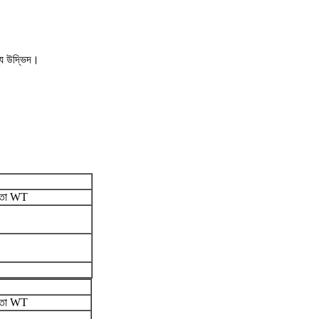
্য উদ্ভিদ।
লতা WT
লতা WT