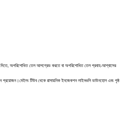
বা বাধা দিতে, অপরিশোধিত তেল আপগ্রেড করতে বা অপরিশোধিত তেল প্রবাহ-আশ্বাসের
 লাইন প্রয়োজন।মেইলং টিউব থেকে রাসায়নিক ইনজেকশন লাইনগুলি ডাউনহোল এবং পৃষ্ঠ