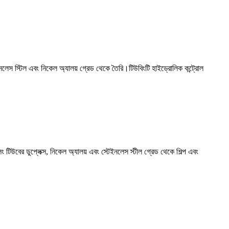
েইনলেস স্টিল এবং নিকেল অ্যালয় গ্রেড থেকে তৈরি।টিউবিংটি হাইড্রোলিক কন্ট্রোল
টিউবের ডুপ্লেক্স, নিকেল অ্যালয় এবং স্টেইনলেস স্টীল গ্রেড থেকে শিল্প এবং