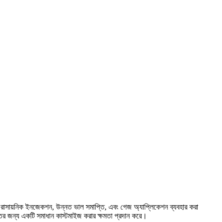
SV, রাসায়নিক ইনজেকশন, উন্নত ভাল সমাপ্তি, এবং গেজ অ্যাপ্লিকেশন ব্যবহার করা
্তির জন্য একটি সমাধান কাস্টমাইজ করার ক্ষমতা প্রদান করে।