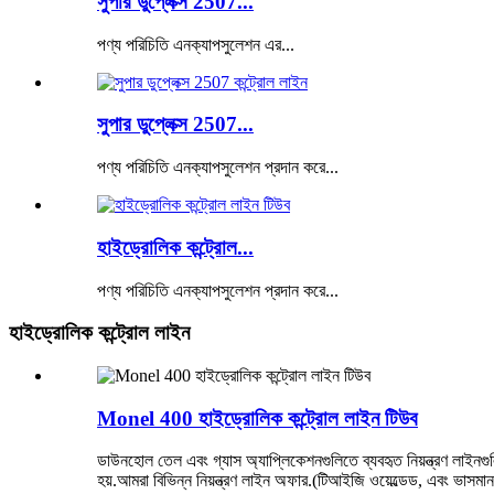
সুপার ডুপ্লেক্স 2507...
পণ্য পরিচিতি এনক্যাপসুলেশন এর...
সুপার ডুপ্লেক্স 2507...
পণ্য পরিচিতি এনক্যাপসুলেশন প্রদান করে...
হাইড্রোলিক কন্ট্রোল...
পণ্য পরিচিতি এনক্যাপসুলেশন প্রদান করে...
হাইড্রোলিক কন্ট্রোল লাইন
Monel 400 হাইড্রোলিক কন্ট্রোল লাইন টিউব
ডাউনহোল তেল এবং গ্যাস অ্যাপ্লিকেশনগুলিতে ব্যবহৃত নিয়ন্ত্রণ লাইনগু
হয়.আমরা বিভিন্ন নিয়ন্ত্রণ লাইন অফার.(টিআইজি ওয়েল্ডেড, এবং ভাসম