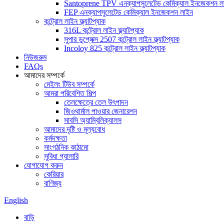
Santoprene TPV এনক্যাপসুলেটেড কেমিক্যাল ইনজেকশন ল
FEP এনক্যাপসুলেটেড কেমিক্যাল ইনজেকশন লাইন
কন্ট্রোল লাইন ফ্ল্যাটপ্যাক
316L কন্ট্রোল লাইন ফ্ল্যাটপ্যাক
সুপার ডুপ্লেক্স 2507 কন্ট্রোল লাইন ফ্ল্যাটপ্যাক
Incoloy 825 কন্ট্রোল লাইন ফ্ল্যাটপ্যাক
নিউজরুম
FAQs
আমাদের সম্পর্কে
মেইলং টিউব সম্পর্কে
আমরা পরিবেশিত শিল্প
তেলক্ষেত্রে তেল উৎপাদন
জিওথার্মাল পাওয়ার জেনারেশন
সাবসি অ্যাম্বিলিক্যালস
আমাদের দৃষ্টি ও মূল্যবোধ
কর্মদক্ষতা
সাংগঠনিক কাঠামো
সুবিধা গ্যালারি
যোগাযোগ করুন
কেরিয়ার
বাণিজ্য
English
বাড়ি