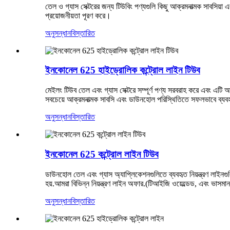
তেল ও গ্যাস সেক্টরের জন্য টিউবিং পণ্যগুলি কিছু আক্রমনাত্মক সাবসিয়া
প্রয়োজনীয়তা পূরণ করে।
অনুসন্ধান
বিস্তারিত
ইনকোনেল 625 হাইড্রোলিক কন্ট্রোল লাইন টিউব
মেইলং টিউব তেল এবং গ্যাস সেক্টরে সম্পূর্ণ পণ্য সরবরাহ করে এবং এটি আম
সবচেয়ে আক্রমনাত্মক সাবসি এবং ডাউনহোল পরিস্থিতিতে সফলভাবে ব্যবহার
অনুসন্ধান
বিস্তারিত
ইনকোনেল 625 কন্ট্রোল লাইন টিউব
ডাউনহোল তেল এবং গ্যাস অ্যাপ্লিকেশনগুলিতে ব্যবহৃত নিয়ন্ত্রণ লাইনগু
হয়.আমরা বিভিন্ন নিয়ন্ত্রণ লাইন অফার.(টিআইজি ওয়েল্ডেড, এবং ভাসম
অনুসন্ধান
বিস্তারিত