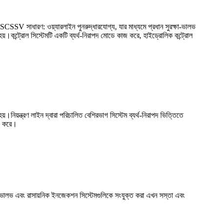
র SCSSV সাধারণ: ওয়্যারলাইন পুনরুদ্ধারযোগ্য, যার মাধ্যমে প্রধান সুরক্ষা-ভালভ
া হয়।কন্ট্রোল সিস্টেমটি একটি ব্যর্থ-নিরাপদ মোডে কাজ করে, হাইড্রোলিক কন্ট্রোল
য়ন্ত্রণ লাইন দ্বারা পরিচালিত বেশিরভাগ সিস্টেম ব্যর্থ-নিরাপদ ভিত্তিতে
পদ করে।
উনহোল ভালভ এবং রাসায়নিক ইনজেকশন সিস্টেমগুলিকে সংযুক্ত করা এখন সস্তা এবং